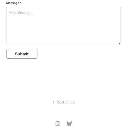
Message *
Submit
↑
Back to Top